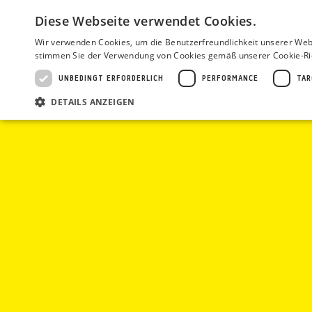
Diese Webseite verwendet Cookies.
Wir verwenden Cookies, um die Benutzerfreundlichkeit unserer Web
stimmen Sie der Verwendung von Cookies gemäß unserer Cookie-Ric
UNBEDINGT ERFORDERLICH
PERFORMANCE
TAR
WARUM ZET
KOMPETENZEN
PROJEKT
DETAILS ANZEIGEN
Unbe
Unbedingt erforderliche Cookies ermöglichen wesentliche Kernfunktionen
ordnungsgemäß verwendet werden.
Anbieter
/
Name
Ablaufdatum
Beschreib
Domain
CookieScriptConsent
1 Monat
Dieses Coo
CookieScript
Banner vo
www.zet.de
__cf_bm
29 Minuten 55
Dieser Coo
Cloudflare
Sekunden
Nutzung ih
Inc.
.hs-scripts.com
__cf_bm
29 Minuten 57
Dieser Coo