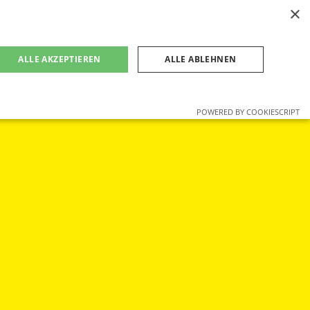
×
ALLE AKZEPTIEREN
ALLE ABLEHNEN
POWERED BY COOKIESCRIPT
 erforderlichen Cookies kann die Website nicht
für Besucher-Cookies zu speichern. Das Cookie-
Website von Vorteil, um gültige Berichte über die
Website von Vorteil, um gültige Berichte über die