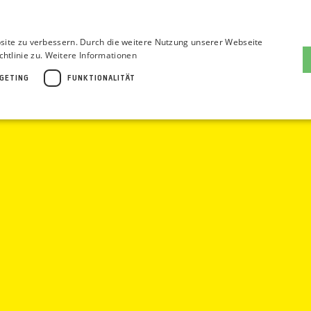
site zu verbessern. Durch die weitere Nutzung unserer Webseite
htlinie zu.
Weitere Informationen
GETING
FUNKTIONALITÄT
E
BLOG
KONTAKT
dingt erforderlich
Performance
Targeting
Funktionalität
 der Website wie die Benutzeranmeldung und die Kontoverwaltung. Ohne die unbedingt
ung
kie wird vom Cookie-Script.com-Dienst verwendet, um die Einwilligungseinstellungen 
n Cookie-Script.com muss ordnungsgemäß funktionieren.
kie wird verwendet, um zwischen Menschen und Bots zu unterscheiden. Dies ist für die 
rer Website zu erstellen.
kie wird verwendet, um zwischen Menschen und Bots zu unterscheiden. Dies ist für die 