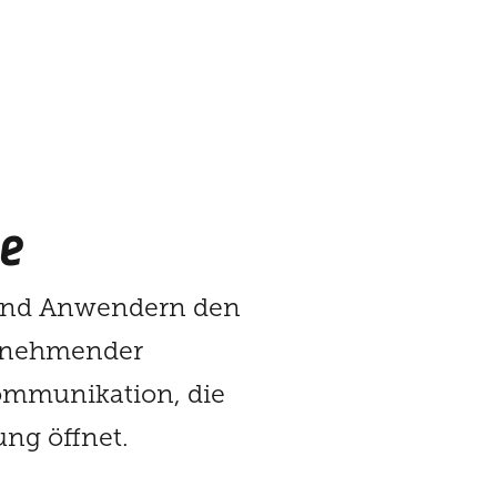
se
 und Anwendern den
zunehmender
Kommunikation, die
ng öffnet.