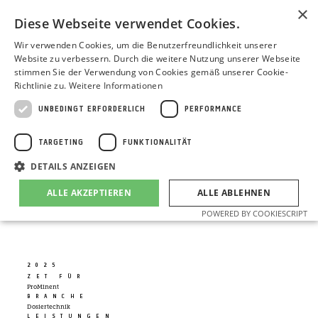
×
Diese Webseite verwendet Cookies.
Wir verwenden Cookies, um die Benutzerfreundlichkeit unserer
Website zu verbessern. Durch die weitere Nutzung unserer Webseite
SIMPLIFY – VON WEGEN EINFACH
stimmen Sie der Verwendung von Cookies gemäß unserer Cookie-
Richtlinie zu.
Weitere Informationen
Einfache Kommunikation ist nicht so trivial,
UNBEDINGT ERFORDERLICH
PERFORMANCE
wie sie scheint. „simplify“, unsere
Produktkampagne für die Dosierpumpe beta/
TARGETING
FUNKTIONALITÄT
X von ProMinent, ist das perfekte Beispiel
DETAILS ANZEIGEN
dafür. Die beta/ X ist ein Allrounder unter den
ALLE AKZEPTIEREN
ALLE ABLEHNEN
Dosierpumpen – nicht zu teuer, zuverlässig
und vor allem: einfach in jeder Hinsicht.
POWERED BY COOKIESCRIPT
Unbedingt erforderlich
Performance
Targeting
2025
Funktionalität
ZET FÜR
ProMinent
Unbedingt erforderliche Cookies ermöglichen wesentliche Kernfunktionen
BRANCHE
der Website wie die Benutzeranmeldung und die Kontoverwaltung. Ohne
Dosiertechnik
LEISTUNGEN