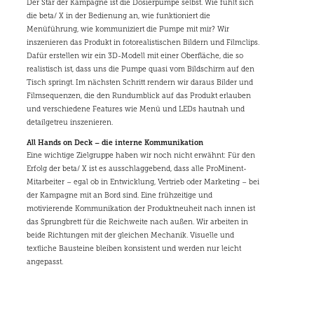
Der Star der Kampagne ist die Dosierpumpe selbst. Wie fühlt sich
die beta/ X in der Bedienung an, wie funktioniert die
Menüführung, wie kommuniziert die Pumpe mit mir? Wir
inszenieren das Produkt in fotorealistischen Bildern und Filmclips.
Dafür erstellen wir ein 3D-Modell mit einer Oberfläche, die so
realistisch ist, dass uns die Pumpe quasi vom Bildschirm auf den
Tisch springt. Im nächsten Schritt rendern wir daraus Bilder und
Filmsequenzen, die den Rundumblick auf das Produkt erlauben
und verschiedene Features wie Menü und LEDs hautnah und
detailgetreu inszenieren.
All Hands on Deck – die interne Kommunikation
Eine wichtige Zielgruppe haben wir noch nicht erwähnt: Für den
Erfolg der beta/ X ist es ausschlaggebend, dass alle ProMinent-
Mitarbeiter – egal ob in Entwicklung, Vertrieb oder Marketing – bei
der Kampagne mit an Bord sind. Eine frühzeitige und
motivierende Kommunikation der Produktneuheit nach innen ist
das Sprungbrett für die Reichweite nach außen. Wir arbeiten in
beide Richtungen mit der gleichen Mechanik. Visuelle und
textliche Bausteine bleiben konsistent und werden nur leicht
angepasst.