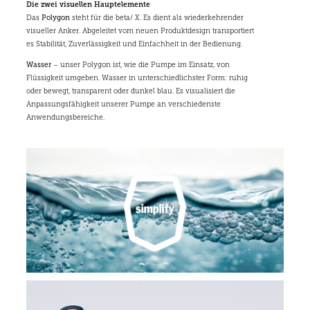
Die zwei visuellen Hauptelemente
die Nutzung ihrer We
zu erstellen.
Das
Polygon
steht für die beta/ X. Es dient als wiederkehrender
visueller Anker. Abgeleitet vom neuen Produktdesign transportiert
__cf_bm
30 Minuten
Dieser Cookie wird
Cloudflare
es Stabilität, Zuverlässigkeit und Einfachheit in der Bedienung.
verwendet, um zwisc
Inc.
Menschen und Bots 
.hsforms.com
unterscheiden. Dies is
Wasser
– unser Polygon ist, wie die Pumpe im Einsatz, von
die Website von Vorte
Flüssigkeit umgeben. Wasser in unterschiedlichster Form: ruhig
um gültige Berichte 
oder bewegt, transparent oder dunkel blau. Es visualisiert die
die Nutzung ihrer We
zu erstellen.
Anpassungsfähigkeit unserer Pumpe an verschiedenste
Anwendungsbereiche.
li_gc
5 Monate 4
Wird verwendet, um 
LinkedIn
Wochen
Zustimmung des Gas
Corporation
zur Verwendung von
.linkedin.com
Cookies für nicht
wesentliche Zwecke 
speichern
__cf_bm
29 Minuten
Dieser Cookie wird
Cloudflare
55 Sekunden
verwendet, um zwisc
Inc.
Menschen und Bots 
.hs-
unterscheiden. Dies is
analytics.net
die Website von Vorte
um gültige Berichte 
die Nutzung ihrer We
zu erstellen.
player
.vimeo.com
11 Monate 4
Dieses von Vimeo erst
Wochen
Erstanbieter-Cookie 
verwendet, um die