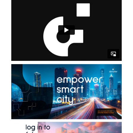
die Nutzung ihrer We
zu erstellen.
__cf_bm
30 Minuten
Dieser Cookie wird
Cloudflare
verwendet, um zwisc
Inc.
Menschen und Bots 
.hsforms.com
unterscheiden. Dies is
die Website von Vorte
um gültige Berichte 
die Nutzung ihrer We
zu erstellen.
li_gc
5 Monate 4
Wird verwendet, um 
LinkedIn
Wochen
Zustimmung des Gas
Corporation
zur Verwendung von
.linkedin.com
Cookies für nicht
wesentliche Zwecke 
speichern
__cf_bm
29 Minuten
Dieser Cookie wird
Cloudflare
55 Sekunden
verwendet, um zwisc
Inc.
Menschen und Bots 
.hs-
unterscheiden. Dies is
analytics.net
die Website von Vorte
um gültige Berichte 
die Nutzung ihrer We
zu erstellen.
player
.vimeo.com
11 Monate 4
Dieses von Vimeo erst
Wochen
Erstanbieter-Cookie 
verwendet, um die