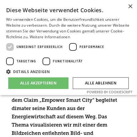
×
Diese Webseite verwendet Cookies.
Wir verwenden Cookies, um die Benutzerfreundlichkeit unserer
Website zu verbessern. Durch die weitere Nutzung unserer Webseite
UNTERWEGS ZUR SMART CITY
stimmen Sie der Verwendung von Cookies gemäß unserer Cookie-
Richtlinie zu.
Weitere Informationen
Die Transformation einer Stadt zur Smart
UNBEDINGT ERFORDERLICH
PERFORMANCE
City: eine große Herausforderung gerade
auch für Stadtwerke und Energieversorger.
TARGETING
FUNKTIONALITÄT
Effiziente Versorgungsprozesse und
DETAILS ANZEIGEN
bidirektionale digitale Kommunikations-
ALLE AKZEPTIEREN
ALLE ABLEHNEN
Systeme sind gefordert, um Teilhabe und
Lebensqualität der Bürger zu erhöhen. Unter
POWERED BY COOKIESCRIPT
dem Claim „Empower Smart City“ begleitet
dimater seine Kunden aus der
Unbedingt erforderlich
Performance
Targeting
Energiewirtschaft auf diesem Weg. Das
Funktionalität
Thema visualisieren wir mit einer dem
Unbedingt erforderliche Cookies ermöglichen wesentliche Kernfunktionen
Bildzeichen entlehnten Bild- und
der Website wie die Benutzeranmeldung und die Kontoverwaltung. Ohne