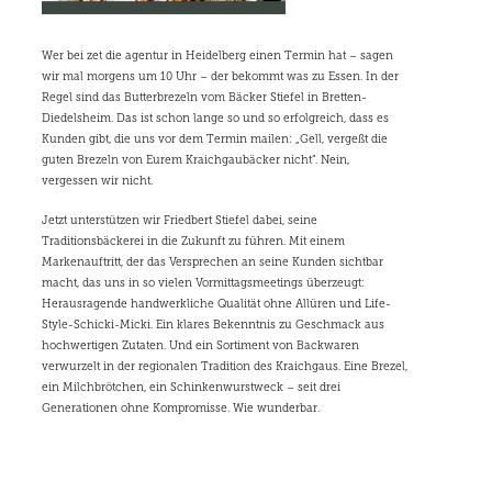
die unbedingt erforderlichen Cookies kann die Website nicht
ordnungsgemäß verwendet werden.
Anbieter
/
Wer bei zet die agentur in Heidelberg einen Termin hat – sagen
Name
Ablaufdatum
Beschreibung
Domain
wir mal morgens um 10 Uhr – der bekommt was zu Essen. In der
Regel sind das Butterbrezeln vom Bäcker Stiefel in Bretten-
CookieScriptConsent
1 Monat
Dieses Cookie wird 
CookieScript
Cookie-Script.com-Di
www.zet.de
Diedelsheim. Das ist schon lange so und so erfolgreich, dass es
verwendet, um die
Kunden gibt, die uns vor dem Termin mailen: „Gell, vergeßt die
Einwilligungseinstel
guten Brezeln von Eurem Kraichgaubäcker nicht“. Nein,
für Besucher-Cookies
speichern. Das Cooki
vergessen wir nicht.
Banner von Cookie-
Script.com muss
Jetzt unterstützen wir Friedbert Stiefel dabei, seine
ordnungsgemäß
funktionieren.
Traditionsbäckerei in die Zukunft zu führen. Mit einem
Markenauftritt, der das Versprechen an seine Kunden sichtbar
__cf_bm
29 Minuten
Dieser Cookie wird
Cloudflare
macht, das uns in so vielen Vormittagsmeetings überzeugt:
55 Sekunden
verwendet, um zwisc
Inc.
Menschen und Bots 
.hs-
Herausragende handwerkliche Qualität ohne Allüren und Life-
unterscheiden. Dies is
scripts.com
Google-
Style-Schicki-Micki. Ein klares Bekenntnis zu Geschmack aus
die Website von Vorte
Datenschutzerklärung
hochwertigen Zutaten. Und ein Sortiment von Backwaren
um gültige Berichte 
die Nutzung ihrer We
verwurzelt in der regionalen Tradition des Kraichgaus. Eine Brezel,
zu erstellen.
ein Milchbrötchen, ein Schinkenwurstweck – seit drei
Generationen ohne Kompromisse. Wie wunderbar.
__cf_bm
29 Minuten
Dieser Cookie wird
Cloudflare
57 Sekunden
verwendet, um zwisc
Inc.
Menschen und Bots 
.hubspot.com
unterscheiden. Dies is
die Website von Vorte
um gültige Berichte 