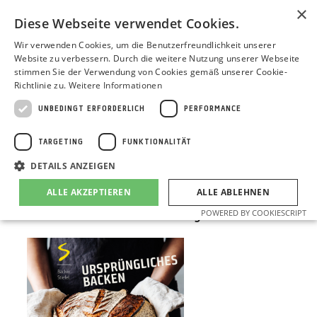
×
Diese Webseite verwendet Cookies.
Wir verwenden Cookies, um die Benutzerfreundlichkeit unserer
Website zu verbessern. Durch die weitere Nutzung unserer Webseite
stimmen Sie der Verwendung von Cookies gemäß unserer Cookie-
Richtlinie zu.
Weitere Informationen
KATEGORIEN
Design & Text
Frisch eingetroffen
Kultur & Internes
Nerdic Talking
Alle Blogbeiträge
UNBEDINGT ERFORDERLICH
PERFORMANCE
TARGETING
FUNKTIONALITÄT
DETAILS ANZEIGEN
DESIGN & TEXT
•
4.8.2021
ALLE AKZEPTIEREN
ALLE ABLEHNEN
Bäckerei Stiefel: Neustart für
POWERED BY COOKIESCRIPT
Traditionsbäckerei im Kraichgau
Unbedingt erforderlich
Performance
Targeting
Funktionalität
Unbedingt erforderliche Cookies ermöglichen wesentliche Kernfunktionen
der Website wie die Benutzeranmeldung und die Kontoverwaltung. Ohne