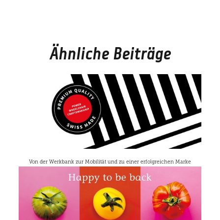
die Nutzung ihrer We
zu erstellen.
__cf_bm
30 Minuten
Dieser Cookie wird
Cloudflare
verwendet, um zwisc
Inc.
Menschen und Bots 
.hsforms.com
unterscheiden. Dies is
Ähnliche Beiträge
die Website von Vorte
um gültige Berichte 
die Nutzung ihrer We
zu erstellen.
li_gc
5 Monate 4
Wird verwendet, um 
LinkedIn
Wochen
Zustimmung des Gas
Corporation
zur Verwendung von
.linkedin.com
Cookies für nicht
wesentliche Zwecke 
speichern
__cf_bm
29 Minuten
Dieser Cookie wird
Cloudflare
55 Sekunden
verwendet, um zwisc
Inc.
Menschen und Bots 
.hs-
unterscheiden. Dies is
analytics.net
Von der Werkbank zur Mobilität und zu einer erfolgreichen Marke
die Website von Vorte
um gültige Berichte 
die Nutzung ihrer We
zu erstellen.
player
.vimeo.com
11 Monate 4
Dieses von Vimeo erst
Wochen
Erstanbieter-Cookie 
verwendet, um die