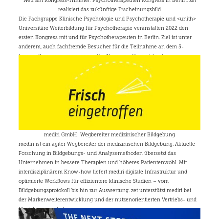
Sitzungscookie kann es
Neu am Kongress-Himmel: Psychotherapeuten Kongress in Berlin. zet
Google. Dieses Cookie
nicht als unbedingt
wird verwendet, um
realisiert das zukünftige Erscheinungsbild
erforderlich eingestuft
eindeutige Benutzer zu
Die Fachgruppe Klinische Psychologie und Psychotherapie und <unith>
werden.
unterscheiden, indem
Universitäre Weiterbildung für Psychotherapie veranstalten 2022 den
eine zufällig generierte
_cfuvid
.vimeo.com
Session
Dieses Cookie wird
Nummer als Client-ID
ersten Kongress mit und für Psychotherapeuten in Berlin. Ziel ist unter
verwendet, um Benutzer
zugewiesen wird. Es ist
anderem, auch fachfremde Besucher für die Teilnahme an dem 5-
über Sitzungen hinweg zu
in jeder
verfolgen, um die
tägigen Kongress zu gewinnen. Ein Novum in Deutschland.
Seitenanforderung auf
Mehr erfahren
Benutzererfahrung zu
einer Site enthalten
optimieren, indem die
und wird zur
Sitzungskonsistenz
Berechnung von
beibehalten und
Besucher-, Sitzungs-
personalisierte Dienste
und Kampagnendaten
bereitgestellt werden.
für die Site-
Analyseberichte
verwendet.
__hssc
29 Minuten
Dieser Cookie-Name ist
HubSpot
56 Sekunden
mit Websites
Inc.
mediri GmbH: Wegbereiter medizinischer Bildgebung
verknüpft, die auf der
.zet.de
mediri ist ein agiler Wegbereiter der medizinischen Bildgebung. Aktuelle
HubSpot-Plattform
Forschung in Bildgebungs- und Analysemethoden übersetzt das
basieren. Es wird von
ihnen als für die
Unternehmen in bessere Therapien und höheres Patientenwohl. Mit
Website-Analyse
interdisziplinärem Know-how liefert mediri digitale Infrastruktur und
verwendet gemeldet.
optimierte Workflows für effizientere klinische Studien – vom
Bildgebungsprotokoll bis hin zur Auswertung. zet unterstützt mediri bei
der Markenweiterentwicklung und der nutzenorientierten Vertriebs- und
Marktkommunikation.
Mehr erfahren