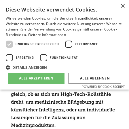
×
Diese Webseite verwendet Cookies.
Wir verwenden Cookies, um die Benutzerfreundlichkeit unserer
Website zu verbessern. Durch die weitere Nutzung unserer Webseite
GESCHICHTEN AUS MEDIZIN, GESUNDHEIT UND SOZIALES
stimmen Sie der Verwendung von Cookies gemäß unserer Cookie-
Richtlinie zu.
Weitere Informationen
In den letzten Jahren realisieren wir
UNBEDINGT ERFORDERLICH
PERFORMANCE
zunehmend Projekte in den Bereichen
Healthcare, Gesundheit und Soziales.
TARGETING
FUNKTIONALITÄT
Vulnerable Zielgruppen stehen dabei oft im
DETAILS ANZEIGEN
Mittelpunkt. Wir betreuen Sie mit einem
ALLE AKZEPTIEREN
ALLE ABLEHNEN
sensiblen, emotionalen Branding und einem
anwendernahen Content Marketing. Ganz
POWERED BY COOKIESCRIPT
gleich, ob es sich um High-Tech-Rollstühle
dreht, um medizinische Bildgebung mit
Unbedingt erforderlich
Performance
Targeting
künstlicher Intelligenz, oder um individuelle
Funktionalität
Lösungen für die Zulassung von
Unbedingt erforderliche Cookies ermöglichen wesentliche Kernfunktionen
Medizinprodukten.
der Website wie die Benutzeranmeldung und die Kontoverwaltung. Ohne