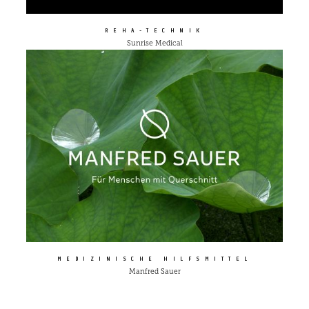
die Nutzung ihrer We
zu erstellen.
REHA-TECHNIK
__cf_bm
30 Minuten
Dieser Cookie wird
Cloudflare
Sunrise Medical
verwendet, um zwisc
Inc.
Menschen und Bots 
.hsforms.com
unterscheiden. Dies is
die Website von Vorte
um gültige Berichte 
die Nutzung ihrer We
zu erstellen.
li_gc
5 Monate 4
Wird verwendet, um 
LinkedIn
Wochen
Zustimmung des Gas
Corporation
zur Verwendung von
.linkedin.com
Cookies für nicht
wesentliche Zwecke 
speichern
__cf_bm
29 Minuten
Dieser Cookie wird
Cloudflare
55 Sekunden
verwendet, um zwisc
Inc.
Menschen und Bots 
.hs-
unterscheiden. Dies is
analytics.net
die Website von Vorte
um gültige Berichte 
die Nutzung ihrer We
zu erstellen.
MEDIZINISCHE HILFSMITTEL
Manfred Sauer
player
.vimeo.com
11 Monate 4
Dieses von Vimeo erst
Wochen
Erstanbieter-Cookie 
verwendet, um die